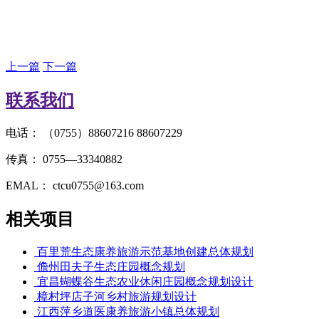
上一篇
下一篇
联系我们
电话： （0755）88607216 88607229
传真： 0755—33340882
EMAL： ctcu0755@163.com
相关项目
百里荒生态康养旅游示范基地创建总体规划
儋州田夫子生态庄园概念规划
宜昌蝴蝶谷生态农业休闲庄园概念规划设计
樟村坪店子河乡村旅游规划设计
江西萍乡道医康养旅游小镇总体规划