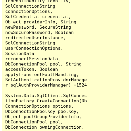
ionPoolIdentity identity, 
SqlConnectionString 
connectionOptions, 
SqlCredential credential, 
Object providerInfo, String 
newPassword, SecureString 
newSecurePassword, Boolean 
redirectedUserInstance, 
SqlConnectionString 
userConnectionOptions, 
SessionData 
reconnectSessionData, 
DbConnectionPool pool, String 
accessToken, Boolean 
applyTransientFaultHandling, 
SqlAuthenticationProviderManage
r sqlAuthProviderManager) +1524

System.Data.SqlClient.SqlConnec
tionFactory.CreateConnection(Db
ConnectionOptions options, 
DbConnectionPoolKey poolKey, 
Object poolGroupProviderInfo, 
DbConnectionPool pool, 
DbConnection owningConnection, 