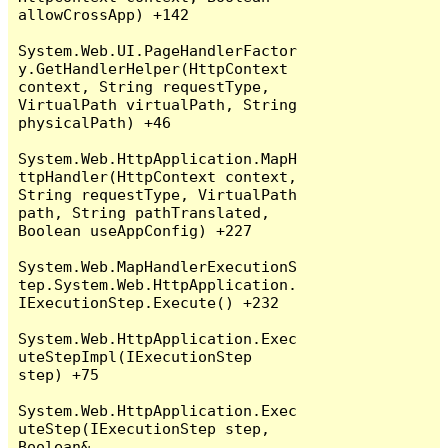
allowCrossApp) +142

System.Web.UI.PageHandlerFactor
y.GetHandlerHelper(HttpContext 
context, String requestType, 
VirtualPath virtualPath, String 
physicalPath) +46

System.Web.HttpApplication.MapH
ttpHandler(HttpContext context, 
String requestType, VirtualPath 
path, String pathTranslated, 
Boolean useAppConfig) +227

System.Web.MapHandlerExecutionS
tep.System.Web.HttpApplication.
IExecutionStep.Execute() +232

System.Web.HttpApplication.Exec
uteStepImpl(IExecutionStep 
step) +75

System.Web.HttpApplication.Exec
uteStep(IExecutionStep step, 
Boolean& 