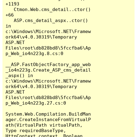
+1193

   Ctmon.Web.cms_detail..ctor() 
+66

   ASP.cms_detail_aspx..ctor() 
in 
c:\Windows\Microsoft.NET\Framew
ork64\v4.0.30319\Temporary 
ASP.NET 
Files\root\db828bd8\5fccfba6\Ap
p_Web_io4n223g.8.cs:0

__ASP.FastObjectFactory_app_web
_io4n223g.Create_ASP_cms_detail
_aspx() in 
c:\Windows\Microsoft.NET\Framew
ork64\v4.0.30319\Temporary 
ASP.NET 
Files\root\db828bd8\5fccfba6\Ap
p_Web_io4n223g.27.cs:0

System.Web.Compilation.BuildMan
ager.CreateInstanceFromVirtualP
ath(VirtualPath virtualPath, 
Type requiredBaseType, 
HttpContext context, Boolean 