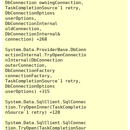
DbConnection owningConnection, 
TaskCompletionSource`1 retry, 
DbConnectionOptions 
userOptions, 
DbConnectionInternal 
oldConnection, 
DbConnectionInternal& 
connection) +268

System.Data.ProviderBase.DbConn
ectionInternal.TryOpenConnectio
nInternal(DbConnection 
outerConnection, 
DbConnectionFactory 
connectionFactory, 
TaskCompletionSource`1 retry, 
DbConnectionOptions 
userOptions) +315

System.Data.SqlClient.SqlConnec
tion.TryOpenInner(TaskCompletio
nSource`1 retry) +128

System.Data.SqlClient.SqlConnec
tion.TryOpen(TaskCompletionSour