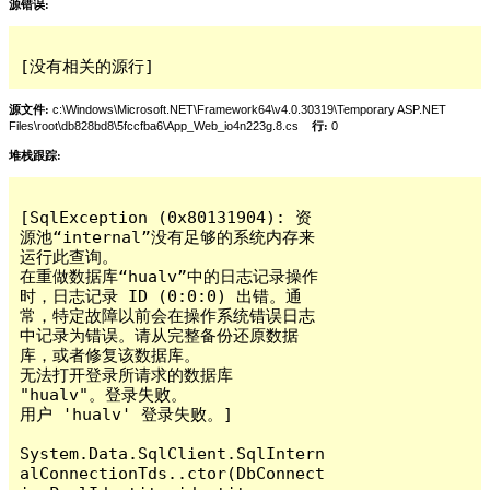
源错误:
[没有相关的源行]
源文件:
c:\Windows\Microsoft.NET\Framework64\v4.0.30319\Temporary ASP.NET
Files\root\db828bd8\5fccfba6\App_Web_io4n223g.8.cs
行:
0
堆栈跟踪:
[SqlException (0x80131904): 资
源池“internal”没有足够的系统内存来
运行此查询。

在重做数据库“hualv”中的日志记录操作
时，日志记录 ID (0:0:0) 出错。通
常，特定故障以前会在操作系统错误日志
中记录为错误。请从完整备份还原数据
库，或者修复该数据库。

无法打开登录所请求的数据库 
"hualv"。登录失败。

用户 'hualv' 登录失败。]

System.Data.SqlClient.SqlIntern
alConnectionTds..ctor(DbConnect