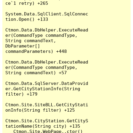
ce`1 retry) +265

System.Data.SqlClient.SqlConnec
tion.Open() +133

Ctmon.Data.DbHelper.ExecuteRead
er(CommandType commandType, 
String commandText, 
DbParameter[] 
commandParameters) +448

Ctmon.Data.DbHelper.ExecuteRead
er(CommandType commandType, 
String commandText) +57

Ctmon.Data.SqlServer.DataProvid
er.GetCityStationInfo(String 
filter) +179

Ctmon.Site.SiteBLL.GetCityStati
onInfo(String filter) +125

Ctmon.Site.CityStation.GetCityS
tationName(String city) +135

   Ctmon.Site.WebPage..ctor() 