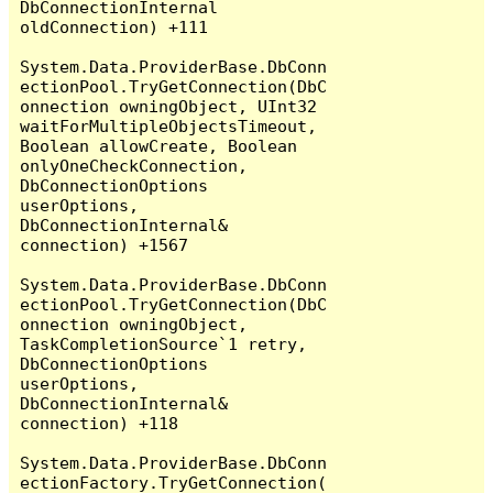
DbConnectionInternal 
oldConnection) +111

System.Data.ProviderBase.DbConn
ectionPool.TryGetConnection(DbC
onnection owningObject, UInt32 
waitForMultipleObjectsTimeout, 
Boolean allowCreate, Boolean 
onlyOneCheckConnection, 
DbConnectionOptions 
userOptions, 
DbConnectionInternal& 
connection) +1567

System.Data.ProviderBase.DbConn
ectionPool.TryGetConnection(DbC
onnection owningObject, 
TaskCompletionSource`1 retry, 
DbConnectionOptions 
userOptions, 
DbConnectionInternal& 
connection) +118

System.Data.ProviderBase.DbConn
ectionFactory.TryGetConnection(